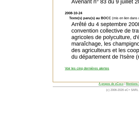
Avenant n° 83 du 9 juillet 
2008-10-24
Texte(s) paru(s) au BOCC
(mis en lien dans
Arrêté du 4 septembre 2008
convention collective de tra
agricoles de polyculture, d'é
maraîchage, les champigno
des agriculteurs et les coop
du département de l'Isère (
Voir les cinq dernières alertes
A propos de eCoco
|
Mentions 
(c) 2006-2026 eC+ SARL -