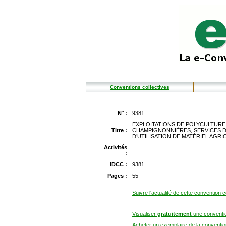
Conventions collectives
N° :
9381
EXPLOITATIONS DE POLYCULTURE,
Titre :
CHAMPIGNONNIÈRES, SERVICES 
D’UTILISATION DE MATÉRIEL AGRICOL
Activités
:
IDCC :
9381
Pages :
55
Suivre l'actualité de cette convention c
Visualiser
gratuitement
une conventio
Acheter un exemplaire de la convention