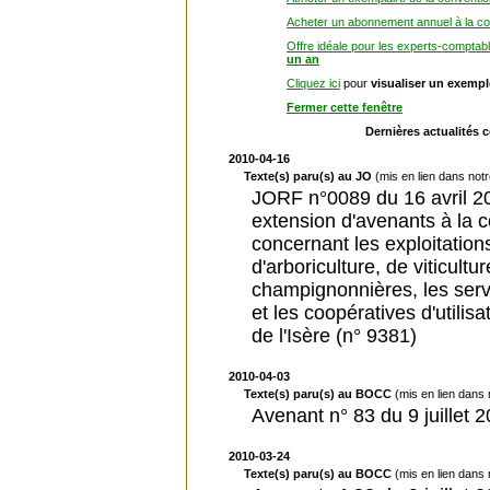
Acheter un abonnement annuel à la con
Offre idéale pour les experts-comptab
un an
Cliquez ici
pour
visualiser un exemp
Fermer cette fenêtre
Dernières actualités 
2010-04-16
Texte(s) paru(s) au JO
(mis en lien dans not
JORF n°0089 du 16 avril 201
extension d'avenants à la co
concernant les exploitation
d'arboriculture, de viticult
champignonnières, les serv
et les coopératives d'utilis
de l'Isère (n° 9381)
2010-04-03
Texte(s) paru(s) au BOCC
(mis en lien dans
Avenant n° 83 du 9 juillet 
2010-03-24
Texte(s) paru(s) au BOCC
(mis en lien dans