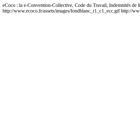
eCoco : la e-Convention-Collective, Code du Travail, Indemnités de l
http://www.ecoco.fr/assets/images/fondblanc_r1_c1_ecc.gif
http://ww