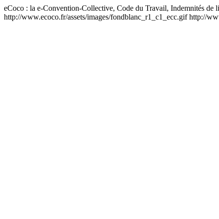
eCoco : la e-Convention-Collective, Code du Travail, Indemnités de l
http://www.ecoco.fr/assets/images/fondblanc_r1_c1_ecc.gif
http://ww