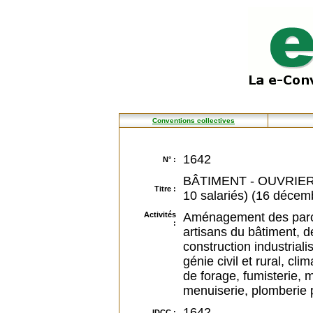
Conventions collectives
1642
N° :
BÂTIMENT - OUVRIERS 
Titre :
10 salariés) (16 décem
Activités
Aménagement des parcs 
:
artisans du bâtiment, d
construction industriali
génie civil et rural, clim
de forage, fumisterie,
menuiserie, plomberie p
1642
IDCC :