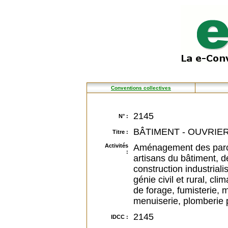
Conventions collectives
2145
N° :
BÂTIMENT - OUVRIERS
Titre :
Activités
Aménagement des parcs 
:
artisans du bâtiment, d
construction industriali
génie civil et rural, clim
de forage, fumisterie,
menuiserie, plomberie p
2145
IDCC :