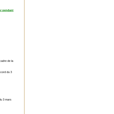
ur pendant
cadre de la
ccord du 3
 du 3 mars