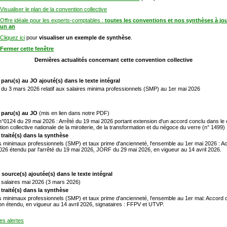
Visualiser le plan de la convention collective
Offre idéale pour les experts-comptables :
toutes les conventions et nos synthèses à jo
un an
Cliquez ici
pour
visualiser un exemple de synthèse
.
Fermer cette fenêtre
Dernières actualités concernant cette convention collective
 paru(s) au JO ajouté(s) dans le texte intégral
du 3 mars 2026 relatif aux salaires minima professionnels (SMP) au 1er mai 2026
 paru(s) au JO
(mis en lien dans notre PDF)
0124 du 29 mai 2026 : Arrêté du 19 mai 2026 portant extension d'un accord conclu dans le 
ion collective nationale de la miroiterie, de la transformation et du négoce du verre (n° 1499)
 traité(s) dans la synthèse
s minimaux professionnels (SMP) et taux prime d'ancienneté, l'ensemble au 1er mai 2026 : A
26 étendu par l'arrêté du 19 mai 2026, JORF du 29 mai 2026, en vigueur au 14 avril 2026.
 source(s) ajoutée(s) dans le texte intégral
salaires mai 2026 (3 mars 2026)
 traité(s) dans la synthèse
s minimaux professionnels (SMP) et taux prime d'ancienneté, l'ensemble au 1er mai: Accord
n étendu, en vigueur au 14 avril 2026, signataires : FFPV et UTVP.
les alertes