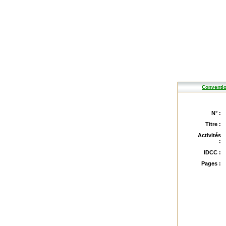
Conventio
N° :
Titre :
Activités
:
IDCC :
Pages :