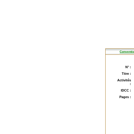
Conventio
N° :
Titre :
Activités
:
IDCC :
Pages :