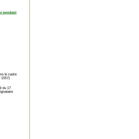
ur pendant
ns le cadre
° 1557)
té du 17
signataire