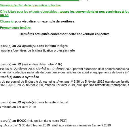
Visualiser le plan de la convention collective
Offre idéale pour les experts-comptables :
toutes les conventions et nos synthèses à jo
un an
Cliquez ici
pour
visualiser un exemple de synthèse
.
Fermer cette fenêtre
Dernières actualités concernant cette convention collective
 paru(s) au JO ajouté(s) dans le texte intégral
ouvriers/ouvrières de la classification professionnelle
 paru(s) au JO
(mis en lien dans notre PDF)
0045 du 22 février 2020 : Arrêté du 17 février 2020 portant extension d'un accord conclu da
onvention collective nationale du commerce des articles de sport et équipements de loisirs (n
 traité(s) dans la synthèse
s du personnel de l'industrie du camping : Avenant nº S 36 du 5 février 2019 étendu par l'arrê
 2020, JORF du 22 février 2020, effet au 1er avril 2019, quel que soit l'effectif de l'entreprise, 
 paru(s) au JO ajouté(s) dans le texte intégral
s minima au 1er avril 2019
) paru(s) au BOCC
(mis en lien dans notre PDF)
 : Accord n° S 36 du 5 février 2019 relatif aux salaires minima au 1er avril 2019