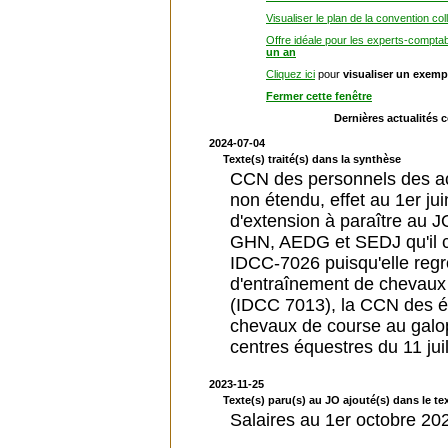
Visualiser le plan de la convention col
Offre idéale pour les experts-compta
un an
Cliquez ici
pour
visualiser un exemp
Fermer cette fenêtre
Dernières actualités 
2024-07-04
Texte(s) traité(s) dans la synthèse
CCN des personnels des ac
non étendu, effet au 1er ju
d'extension à paraître au JOR
GHN, AEDG et SEDJ qu'il co
IDCC-7026 puisqu'elle reg
d'entraînement de chevaux 
(IDCC 7013), la CCN des é
chevaux de course au galo
centres équestres du 11 jui
2023-11-25
Texte(s) paru(s) au JO ajouté(s) dans le tex
Salaires au 1er octobre 20