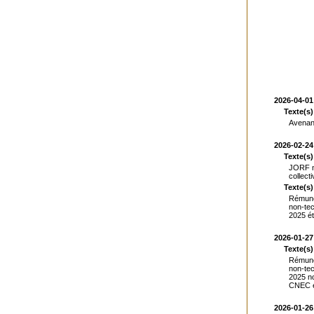
2026-04-01
Texte(s)
Avenant
2026-02-24
Texte(s)
JORF n°
collect
Texte(s)
Rémunér
non-tec
2025 ét
2026-01-27
Texte(s)
Rémunér
non-tec
2025 no
CNEC 
2026-01-26