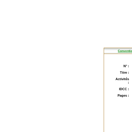
Conventio
N° :
Titre :
Activités
:
IDCC :
Pages :