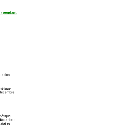
ur pendant
vention
métique,
3 décembre
métique,
3 décembre
ataires :