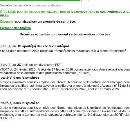
Visualiser le plan de la convention collective
Offre idéale pour les experts-comptables :
toutes les conventions et nos synthèses à jo
un an
Cliquez ici
pour
visualiser un exemple de synthèse
.
Fermer cette fenêtre
Dernières actualités concernant cette convention collective
 paru(s) au JO ajouté(s) dans le texte intégral
 n° 51 du 3 décembre 2025 relatif aux rémunérations minimales et à la prime d'ancienneté
 paru(s) au JO
(mis en lien dans notre PDF)
0047 du 24 février 2026 : Arrêté du 17 février 2026 portant extension d'un avenant à la con
ive nationale de la coiffure et des professions connexes (n° 2596)
 traité(s) dans la synthèse
ations minimales pour les emplois des filières : technique de la coiffure, de l'esthétique-cos
hnique de la coiffure, administrative de la coiffure et prime d'ancienneté : Avenant n° 51 du 
endu par l'arrêté du 17 février 2026, JORF du 24 février 2026, effet le 1er mars 2026.
 traité(s) dans la synthèse
ations minimales pour les emplois des filières : technique de la coiffure, de l'esthétique-cos
hnique de la coiffure, administrative de la coiffure et prime d'ancienneté : Avenant n° 51 du 
n étendu, effet le 1er jour du mois suivant la publication de l'arrêté d'extension au JORF, sign
et UNEC.