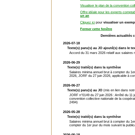
Visualiser le plan de la convention col
Offre idéale pour les experts-compta
un an
Cliquez ici
pour
visualiser un exemp
Fermer cette fenêtre
Dernières actualités 
2026-07-18
Texte(s) paru(s) au JO ajouté(s) dans le tex
Accord du 31 mars 2026 relatif aux salaires 
2026-06-29
Texte(s) traité(s) dans la synthèse
Salaires minima annuel brut à compter du 1er 
2026, JORF du 27 juin 2026, applicable à comp
2026-06-27
Texte(s) paru(s) au JO
(mis en lien dans not
JORF n°0149 du 27 juin 2026 : Arrêté du 11 j
convention collective nationale de la coopéra
2494)
2026-05-28
Texte(s) traité(s) dans la synthèse
Salaires minima annuel brut à compter du 1er
compter du 1er jour du mois suivant la publi
2026-05-18