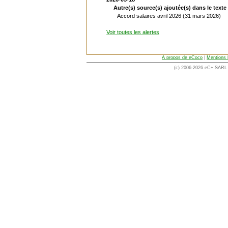
Autre(s) source(s) ajoutée(s) dans le texte 
Accord salaires avril 2026 (31 mars 2026)
Voir toutes les alertes
A propos de eCoco
|
Mentions 
(c) 2006-2026 eC+ SARL -