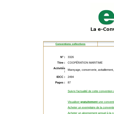
Conventions collectives
N° :
3326
Titre :
COOPÉRATION MARITIME
Activités
Mareyage, conserverie, avitaillement
:
IDCC :
2494
Pages :
87
Suivre l'actualité de cette convention 
Visualiser
gratuitement
une conventi
Acheter un exemplaire de la conventio
Acheter un abonnement annuel à la co