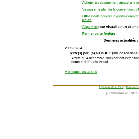
Acheter un abonnement annuel à la co
Visualiser le plan de la convention col
Offre idéale pour les experts-comptab
un an
Cliquez ici
pour
visualiser un exemp
Fermer cette fenêtre
Dernières actualités 
2009-02-04
Texte(s) paru(s) au BOCC
(mis en lien dans
Arrêté du 4 décembre 2008 portant extension
secteur de l'audio-visuel
Voir toutes les alertes
A propos de eCoco
|
Mentions 
(c) 2006-2026 eC+ SARL -