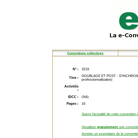
Conventions collectives
N° :
3219
DOUBLAGE ET POST - SYNCHRONISATIO
Titre :
professionnalisation)
Activités
:
IDCC :
(NA)
Pages :
16
Suivre l'actualité de cette convention c
Visualiser
gratuitement
une conventio
Acheter un exemplaire de la conventio