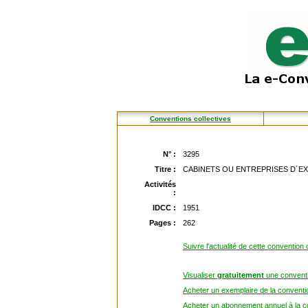
Conventions collectives
N° :
3295
Titre :
CABINETS OU ENTREPRISES D´E
Activités
:
IDCC :
1951
Pages :
262
Suivre l'actualité de cette convention 
Visualiser
gratuitement
une conventi
Acheter un exemplaire de la conventio
Acheter un abonnement annuel à la co