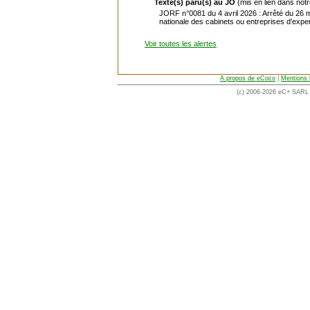
Texte(s) paru(s) au JO
(mis en lien dans not
JORF n°0081 du 4 avril 2026 : Arrêté du 26 m
nationale des cabinets ou entreprises d'expe
Voir toutes les alertes
A propos de eCoco
|
Mentions 
(c) 2006-2026 eC+ SARL -