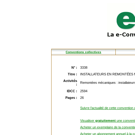
Conventions collectives
N° :
3338
Titre :
INSTALLATEURS EN REMONTÉES M
Activités
Remontées mécaniques : installateur
:
IDCC :
2594
Pages :
26
Suivre l'actualité de cette convention 
Visualiser
gratuitement
une conventi
Acheter un exemplaire de la conventio
Acheter un abonnement annuel à la co