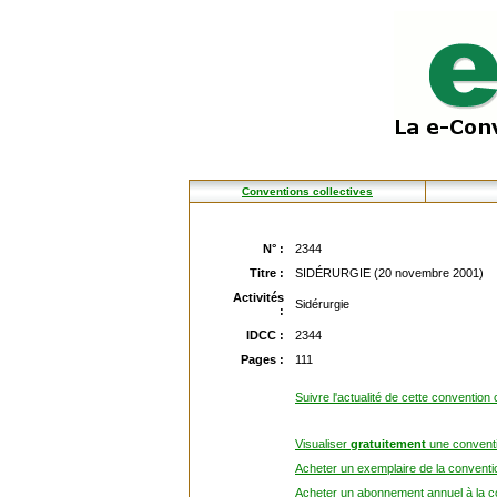
Conventions collectives
N° :
2344
Titre :
SIDÉRURGIE (20 novembre 2001)
Activités
Sidérurgie
:
IDCC :
2344
Pages :
111
Suivre l'actualité de cette convention 
Visualiser
gratuitement
une conventi
Acheter un exemplaire de la conventio
Acheter un abonnement annuel à la co