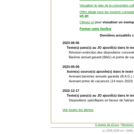
Visualiser le plan de la convention col
Offre idéale pour les experts-compta
un an
Cliquez ici
pour
visualiser un exemp
Fermer cette fenêtre
Dernières actualités 
2023-06-06
Texte(s) paru(s) au JO ajouté(s) dans le tex
Révision-extinction des dispositions conventi
Barème annuel garanti (BAG) et prime de va
2023-05-09
Autre(s) source(s) ajoutée(s) dans le texte 
Avenant baremes annuels garantis (B.A.G.)
Avenant prime de vacances (14 mars 2023)
2022-12-17
Texte(s) paru(s) au JO ajouté(s) dans le tex
Dispositions spécifiques en faveur de l'attract
Voir toutes les alertes
A propos de eCoco
|
Mentions 
(c) 2006-2026 eC+ SARL -