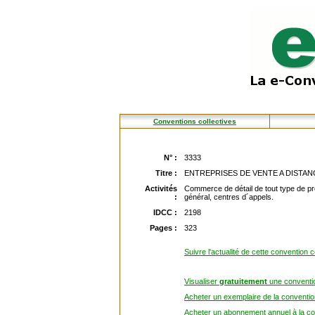
Conventions collectives
N° :
3333
Titre :
ENTREPRISES DE VENTE A DISTAN
Activités
Commerce de détail de tout type de pr
:
général, centres d´appels.
IDCC :
2198
Pages :
323
Suivre l'actualité de cette convention c
Visualiser
gratuitement
une conventio
Acheter un exemplaire de la convention
Acheter un abonnement annuel à la con