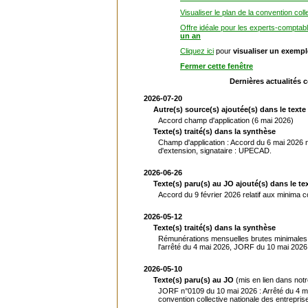
Visualiser le plan de la convention coll
Offre idéale pour les experts-comptab
un an
Cliquez ici
pour
visualiser un exemp
Fermer cette fenêtre
Dernières actualités 
2026-07-20
Autre(s) source(s) ajoutée(s) dans le texte 
Accord champ d'application (6 mai 2026)
Texte(s) traité(s) dans la synthèse
Champ d'application : Accord du 6 mai 2026 no
d'extension, signataire : UPECAD.
2026-06-26
Texte(s) paru(s) au JO ajouté(s) dans le tex
Accord du 9 février 2026 relatif aux minima 
2026-05-12
Texte(s) traité(s) dans la synthèse
Rémunérations mensuelles brutes minimales a
l'arrêté du 4 mai 2026, JORF du 10 mai 2026, 
2026-05-10
Texte(s) paru(s) au JO
(mis en lien dans not
JORF n°0109 du 10 mai 2026 : Arrêté du 4 ma
convention collective nationale des entrepr