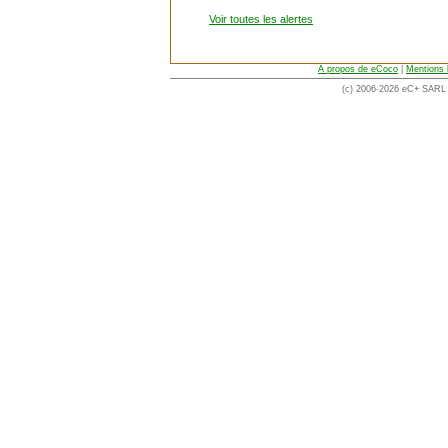
Voir toutes les alertes
A propos de eCoco
|
Mentions 
(c) 2006-2026 eC+ SARL -