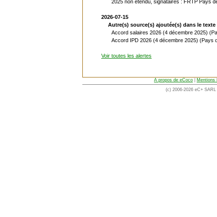
2025 non étendu, signataires : FRTP Pays de
2026-07-15
Autre(s) source(s) ajoutée(s) dans le texte 
Accord salaires 2026 (4 décembre 2025) (Pa
Accord IPD 2026 (4 décembre 2025) (Pays de
Voir toutes les alertes
A propos de eCoco
|
Mentions 
(c) 2006-2026 eC+ SARL -