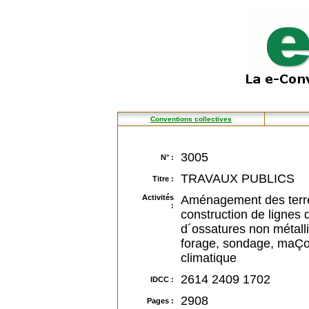
Conventions collectives
3005
N° :
TRAVAUX PUBLICS
Titre :
Activités
Aménagement des terres,
:
construction de lignes 
d´ossatures non métalli
forage, sondage, maÇon
climatique
2614 2409 1702
IDCC :
2908
Pages :