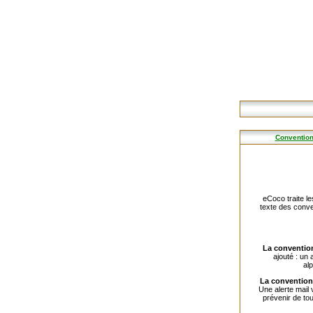
Convention
eCoco traite le
texte des conven
La conventio
ajouté : un
alp
La conventio
Une alerte mail 
prévenir de to