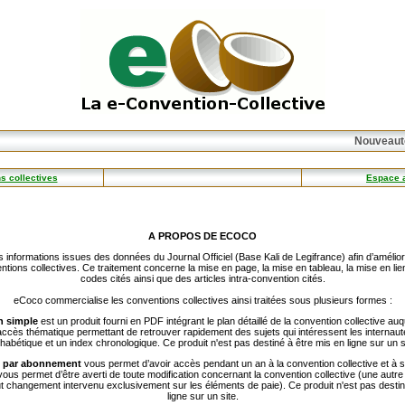
Nouveauté
s collectives
Espace 
A PROPOS DE ECOCO
s informations issues des données du Journal Officiel (Base Kali de Legifrance) afin d’améliorer 
tions collectives. Ce traitement concerne la mise en page, la mise en tableau, la mise en lie
codes cités ainsi que des articles intra-convention cités.
eCoco commercialise les conventions collectives ainsi traitées sous plusieurs formes :
n simple
est un produit fourni en PDF intégrant le plan détaillé de la convention collective a
 accès thématique permettant de retrouver rapidement des sujets qui intéressent les internaut
habétique et un index chronologique. Ce produit n'est pas destiné à être mis en ligne sur un s
n par abonnement
vous permet d’avoir accès pendant un an à la convention collective et à s
vous permet d’être averti de toute modification concernant la convention collective (une autre
ut changement intervenu exclusivement sur les éléments de paie). Ce produit n'est pas destin
ligne sur un site.