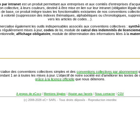
 par intranet
est un produit permettant aux entreprises et aux comités d’entreprises d’acqué
on collective, à leurs couleurs, destiné à être mise en lien sur leur intranet (obligation légale 
de base, ce produit intègre toutes les fonctionnalités existantes de nos conventions collect
s à volonté (suppression des indexes thématiques, alphabétiques ou chronologiques, suppres
vers les articles de codes…).
cialise également les outils indispensables associés aux conventions collectives :
synthè
 régulièrement mises à jour,
codes
de loi, module de
calcul des indemnités de licenciem
ntionnelle,
affichage obligatoire
, module de détermination des informations liées à la
mater
alise des conventions collectives simples et des
conventions collectives par abonnement
q
ndant 1 an à toutes les mises à jour. L’objectif de notre société est d’améliorer les textes de
grâce à la licence officielle
que nous détenons.
A propos de eCoco
|
Mentions légales
|
Ajouter aux favoris
|
Nous contacter
|
CGV
(c) 2006-2026 eC+ SARL - Tous droits déposés - Reproduction interdite