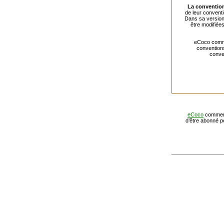
La convention
de leur conventi
Dans sa version 
être modifiée
eCoco commer
conventions
conve
eCoco
commerci
d’être abonné pe