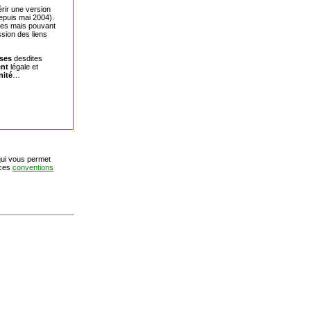
rir une version
depuis mai 2004).
ives mais pouvant
sion des liens
ses
desdites
ent
légale et
nité
…
ui vous permet
 ces
conventions