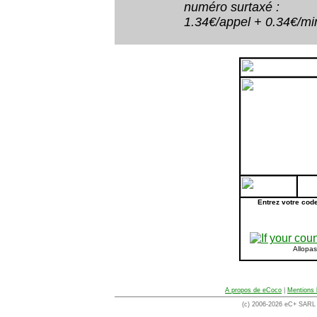
numéro surtaxé :
1.34€/appel + 0.34€/minu
Entrez votre cod
Allopa
A propos de eCoco
|
Mentions 
(c) 2006-2026 eC+ SARL -