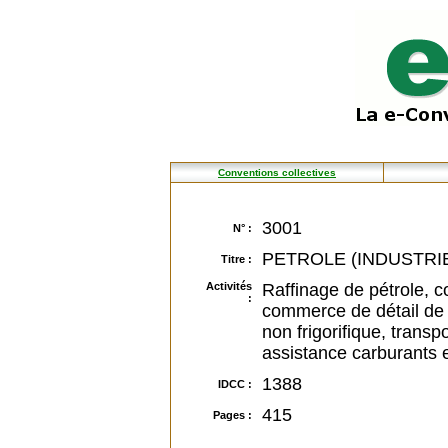
Conventions collectives
3001
N° :
PETROLE (INDUSTRI
Titre :
Activités
Raffinage de pétrole, c
:
commerce de détail de c
non frigorifique, trans
assistance carburants e
1388
IDCC :
415
Pages :