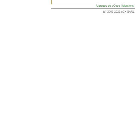
A propos de eCoco
|
Mentions 
(c) 2006-2026 eC+ SARL -