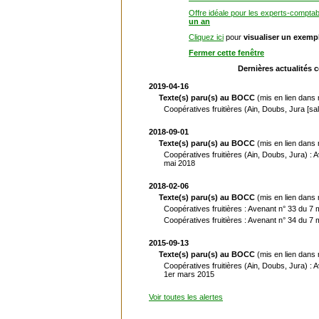
Offre idéale pour les experts-comptab
un an
Cliquez ici
pour
visualiser un exemp
Fermer cette fenêtre
Dernières actualités 
2019-04-16
Texte(s) paru(s) au BOCC
(mis en lien dans
Coopératives fruitières (Ain, Doubs, Jura [sa
2018-09-01
Texte(s) paru(s) au BOCC
(mis en lien dans
Coopératives fruitières (Ain, Doubs, Jura) : 
mai 2018
2018-02-06
Texte(s) paru(s) au BOCC
(mis en lien dans
Coopératives fruitières : Avenant n° 33 du 7
Coopératives fruitières : Avenant n° 34 du 7
2015-09-13
Texte(s) paru(s) au BOCC
(mis en lien dans
Coopératives fruitières (Ain, Doubs, Jura) : 
1er mars 2015
Voir toutes les alertes