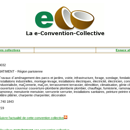
ns collectives
Espace a
3032
BATIMENT - Région parisienne
Travaux d´aménagement des parcs et jardins, voirie, infrastructure, forage, sondage, fondati
installations industrielles, montage-levage, installations électriques, électricité, électricien, con
industrialisée, maÇonnerie, maÇon, terrassement terrassier, démolition, climatisation, génie cl
couverture couvreur couverture-plomberie plomberie plombier, chauffage, fumisterie, ramona
ramoneur, menuiserie menuisier, serrurerie serrurier, installations sanitaires, peinture peintre 
plâtre plâtrier, charpente charpentier, décoration
1740 1843
219
Suivre l'actualité de cette convention collective