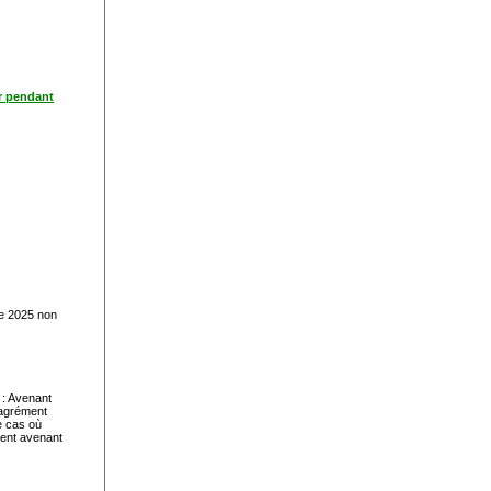
r pendant
re 2025 non
 : Avenant
'agrément
le cas où
sent avenant