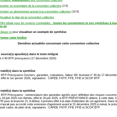
Visualiser
gratuitement
une convention collective
Acheter un exemplaire de la convention collective
(2 €)
Acheter un abonnement annuel à la convention collective
(10 €)
Visualiser le plan de la convention collective
Offre idéale pour les experts-comptables :
toutes les conventions et nos synthèses à jou
un an
Cliquez ici
pour
visualiser un exemple de synthèse
.
Fermer cette fenêtre
Dernières actualités concernant cette convention collective
 source(s) ajoutée(s) dans le texte intégral
t n°40 BTP prevoyance (17 décembre 2025)
 traité(s) dans la synthèse
 BTP-Prévoyance Ouvriers, garanties, cotisations, Valeur SR: Avenant n° 40 du 17 décemb
 effet le 1er janvier 2026, signataires : CAPEB, FNTP, FFB, FFIE et SCOP BTP.
 traité(s) dans la synthèse
BTP-Prévoyance : nomenclature des garanties agréés avec définition des risques couverts
u 18 juin 2025 non étendu, effet le 18 juin 2025, si BTP-PRÉVOYANCE obtient, à cette date, l
PR pour la branche 21. A défaut, il prendra effet à la date d'obtention de cet agrément. Dans 
n'aurait pas accordé cette extension d'agrément avant le 31 décembre 2025 à minuit, le pré
puté caduc de plein droit, signataires : CAPEB, FNTP, FFB, FFIE et SCOP BTP.