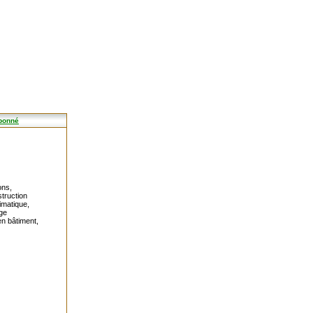
bonné
ons,
struction
imatique,
ge
en bâtiment,