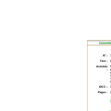
Conventio
N° :
Titre :
Activités
:
IDCC :
Pages :