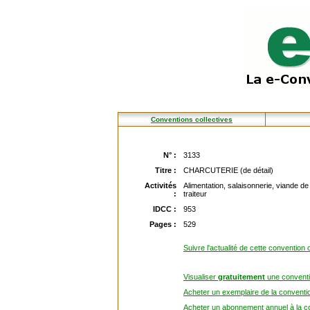
Conventions collectives
N° :
3133
Titre :
CHARCUTERIE (de détail)
Activités
Alimentation, salaisonnerie, viande de
:
traiteur
IDCC :
953
Pages :
529
Suivre l'actualité de cette convention c
Visualiser
gratuitement
une conventio
Acheter un exemplaire de la conventio
Acheter un abonnement annuel à la co