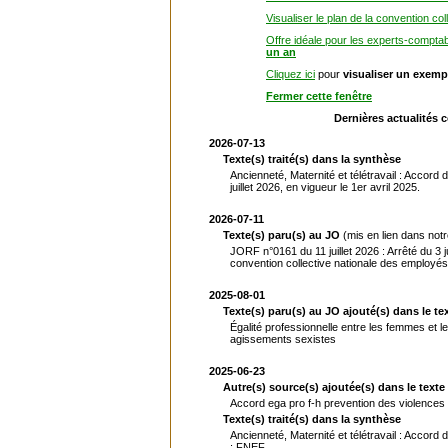
Visualiser le plan de la convention col
Offre idéale pour les experts-compta
un an
Cliquez ici
pour
visualiser un exemp
Fermer cette fenêtre
Dernières actualités 
2026-07-13
Texte(s) traité(s) dans la synthèse
Ancienneté, Maternité et télétravail : Accord
juillet 2026, en vigueur le 1er avril 2025.
2026-07-11
Texte(s) paru(s) au JO
(mis en lien dans not
JORF n°0161 du 11 juillet 2026 : Arrêté du 3 
convention collective nationale des employés 
2025-08-01
Texte(s) paru(s) au JO ajouté(s) dans le tex
Égalité professionnelle entre les femmes et 
agissements sexistes
2025-06-23
Autre(s) source(s) ajoutée(s) dans le texte 
Accord ega pro f-h prevention des violences
Texte(s) traité(s) dans la synthèse
Ancienneté, Maternité et télétravail : Accord
: FNEF.