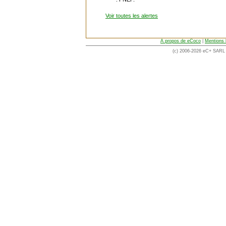
Voir toutes les alertes
A propos de eCoco
|
Mentions 
(c) 2006-2026 eC+ SARL -