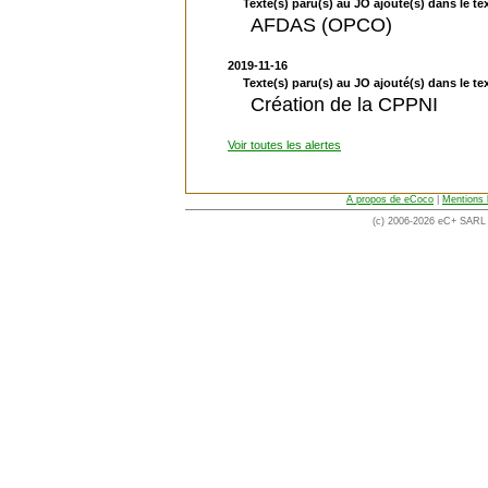
Texte(s) paru(s) au JO ajouté(s) dans le tex
AFDAS (OPCO)
2019-11-16
Texte(s) paru(s) au JO ajouté(s) dans le tex
Création de la CPPNI
Voir toutes les alertes
A propos de eCoco
|
Mentions 
(c) 2006-2026 eC+ SARL -