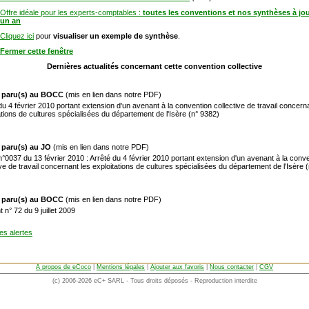
Offre idéale pour les experts-comptables :
toutes les conventions et nos synthèses à jo
un an
Cliquez ici
pour
visualiser un exemple de synthèse
.
Fermer cette fenêtre
Dernières actualités concernant cette convention collective
) paru(s) au BOCC
(mis en lien dans notre PDF)
du 4 février 2010 portant extension d'un avenant à la convention collective de travail concern
ations de cultures spécialisées du département de l'Isère (n° 9382)
 paru(s) au JO
(mis en lien dans notre PDF)
0037 du 13 février 2010 : Arrêté du 4 février 2010 portant extension d'un avenant à la conv
ive de travail concernant les exploitations de cultures spécialisées du département de l'Isère 
) paru(s) au BOCC
(mis en lien dans notre PDF)
 n° 72 du 9 juillet 2009
les alertes
A propos de eCoco
|
Mentions légales
|
Ajouter aux favoris
|
Nous contacter
|
CGV
(c) 2006-2026 eC+ SARL - Tous droits déposés - Reproduction interdite