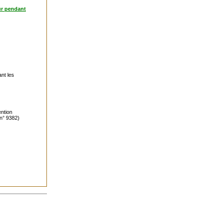
ur pendant
ant les
ention
(n° 9382)