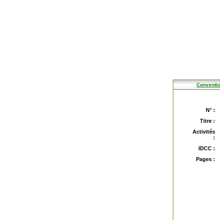
Conventio
N° :
Titre :
Activités
:
IDCC :
Pages :