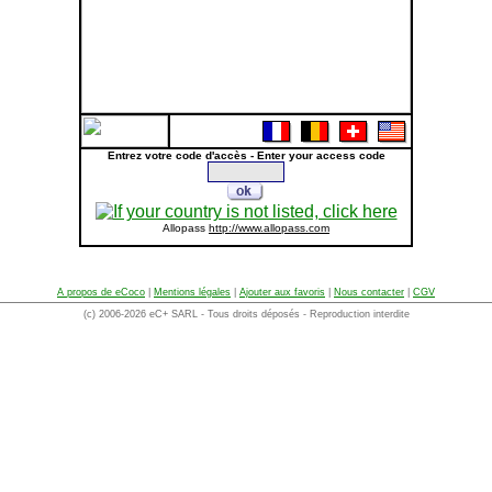
Entrez votre code d'accès - Enter your access code
Allopass
http://www.allopass.com
A propos de eCoco
|
Mentions légales
|
Ajouter aux favoris
|
Nous contacter
|
CGV
(c) 2006-2026 eC+ SARL - Tous droits déposés - Reproduction interdite