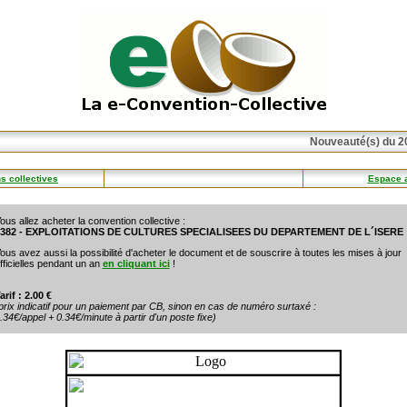
Nouveauté(s) du 20
s collectives
Espace 
ous allez acheter la convention collective :
382 - EXPLOITATIONS DE CULTURES SPECIALISEES DU DEPARTEMENT DE L´ISERE
ous avez aussi la possibilité d'acheter le document et de souscrire à toutes les mises à jour
fficielles pendant un an
en cliquant ici
!
arif : 2.00 €
prix indicatif pour un paiement par CB, sinon en cas de numéro surtaxé :
.34€/appel + 0.34€/minute à partir d'un poste fixe)