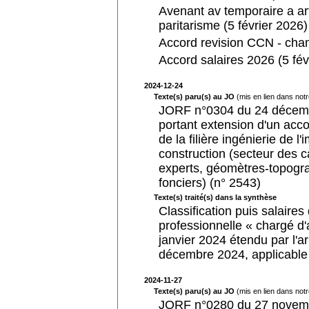
Avenant av temporaire a ar
paritarisme (5 février 2026)
Accord revision CCN - champ
Accord salaires 2026 (5 fév
2024-12-24
Texte(s) paru(s) au JO
(mis en lien dans not
JORF n°0304 du 24 décemb
portant extension d'un acc
de la filière ingénierie de 
construction (secteur des 
experts, géomètres-topogr
fonciers) (n° 2543)
Texte(s) traité(s) dans la synthèse
Classification puis salaires d
professionnelle « chargé d'
janvier 2024 étendu par l'
décembre 2024, applicable 
2024-11-27
Texte(s) paru(s) au JO
(mis en lien dans not
JORF n°0280 du 27 novemb