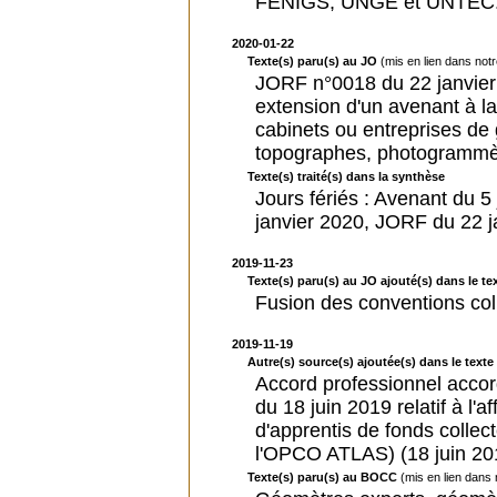
FENIGS, UNGE et UNTEC
2020-01-22
Texte(s) paru(s) au JO
(mis en lien dans not
JORF n°0018 du 22 janvier 
extension d'un avenant à la
cabinets ou entreprises de
topographes, photogrammètr
Texte(s) traité(s) dans la synthèse
Jours fériés : Avenant du 5
janvier 2020, JORF du 22 j
2019-11-23
Texte(s) paru(s) au JO ajouté(s) dans le tex
Fusion des conventions col
2019-11-19
Autre(s) source(s) ajoutée(s) dans le texte 
Accord professionnel accor
du 18 juin 2019 relatif à l'
d'apprentis de fonds collec
l'OPCO ATLAS) (18 juin 20
Texte(s) paru(s) au BOCC
(mis en lien dans