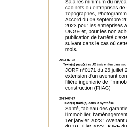
Salaires minimum du niveau I
cabinets ou entreprises d
Topographes, Photogrammèt
Accord du 06 septembre 202
2023 pour les entreprises
UNGE et, pour les non adhé
publication de l'arrêté d'e
suivant dans le cas où cett
mois.
2023-07-28
Texte(s) paru(s) au JO
(mis en lien dans not
JORF n°0171 du 26 juillet 2
extension d'un avenant con
filière ingénierie de l'immo
construction (FIIAC)
2023-07-27
Texte(s) traité(s) dans la synthèse
Santé, tableau des garanties
l'immobilier, l'aménagement
1er janvier 2023 : Avenant
du 10 juillet 2023, JORF du 