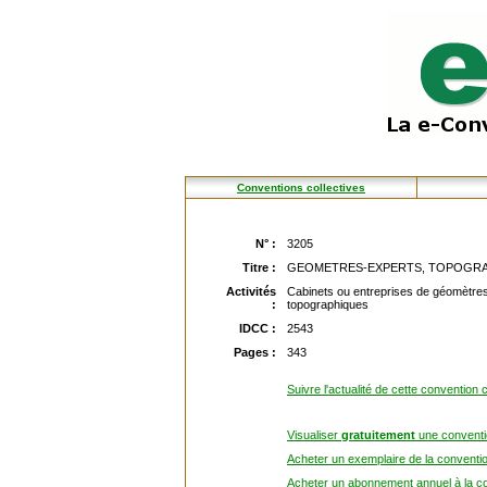
Conventions collectives
N° :
3205
Titre :
GEOMETRES-EXPERTS, TOPOGRA
Activités
Cabinets ou entreprises de géomètres
:
topographiques
IDCC :
2543
Pages :
343
Suivre l'actualité de cette convention c
Visualiser
gratuitement
une conventio
Acheter un exemplaire de la conventio
Acheter un abonnement annuel à la co