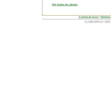
Voir toutes les alertes
A propos de eCoco
|
Mentions 
(c) 2006-2026 eC+ SARL -