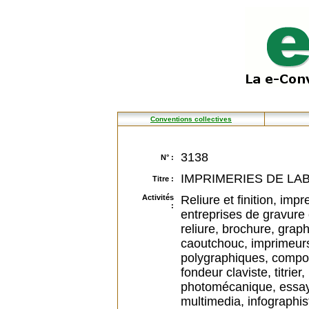
Conventions collectives
3138
N° :
IMPRIMERIES DE LA
Titre :
Activités
Reliure et finition, im
:
entreprises de gravure 
reliure, brochure, grap
caoutchouc, imprimeur
polygraphiques, composi
fondeur claviste, titrier
photomécanique, essay
multimedia, infographi