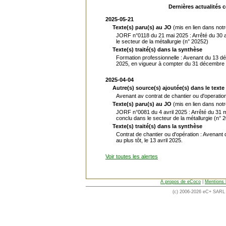
Dernières actualités 
2025-05-21
Texte(s) paru(s) au JO
(mis en lien dans not
JORF n°0118 du 21 mai 2025 : Arrêté du 30 a
le secteur de la métallurgie (n° 20252)
Texte(s) traité(s) dans la synthèse
Formation professionnelle : Avenant du 13 d
2025, en vigueur à compter du 31 décembre
2025-04-04
Autre(s) source(s) ajoutée(s) dans le texte 
Avenant av contrat de chantier ou d'operation
Texte(s) paru(s) au JO
(mis en lien dans not
JORF n°0081 du 4 avril 2025 : Arrêté du 31 
conclu dans le secteur de la métallurgie (n° 
Texte(s) traité(s) dans la synthèse
Contrat de chantier ou d'opération : Avenant 
au plus tôt, le 13 avril 2025.
Voir toutes les alertes
A propos de eCoco
|
Mentions 
(c) 2006-2026 eC+ SARL -