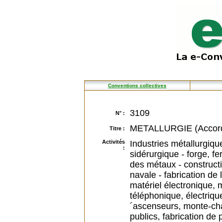
Conventions collectives
3109
N° :
METALLURGIE (Accord
Titre :
Activités
Industries métallurgiqu
:
sidérurgique - forge, fe
des métaux - constructi
navale - fabrication de
matériel électronique, 
téléphonique, électriqu
´ascenseurs, monte-cha
publics, fabrication de