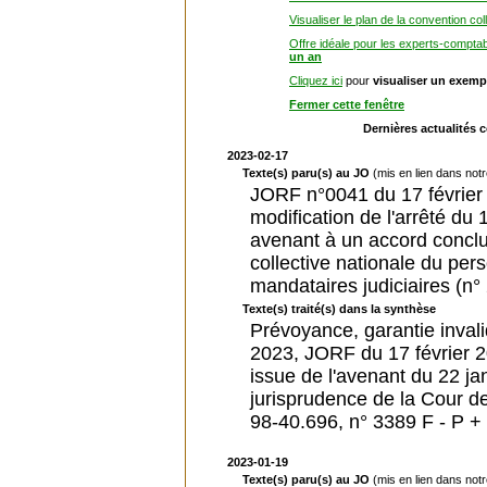
Visualiser le plan de la convention col
Offre idéale pour les experts-compta
un an
Cliquez ici
pour
visualiser un exemp
Fermer cette fenêtre
Dernières actualités 
2023-02-17
Texte(s) paru(s) au JO
(mis en lien dans not
JORF n°0041 du 17 février 
modification de l'arrêté d
avenant à un accord conclu
collective nationale du per
mandataires judiciaires (n°
Texte(s) traité(s) dans la synthèse
Prévoyance, garantie invalid
2023, JORF du 17 février 20
issue de l'avenant du 22 ja
jurisprudence de la Cour de 
98-40.696, n° 3389 F - P + 
2023-01-19
Texte(s) paru(s) au JO
(mis en lien dans not