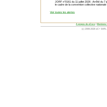
JORF n°0161 du 11 juillet 2026 : Arrêté du 7 
le cadre de la convention collective nationale
Voir toutes les alertes
A propos de eCoco
|
Mentions 
(c) 2006-2026 eC+ SARL -