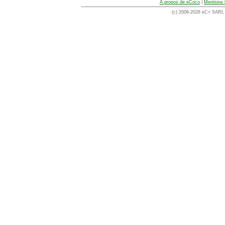
A propos de eCoco
|
Mentions 
(c) 2006-2026 eC+ SARL -