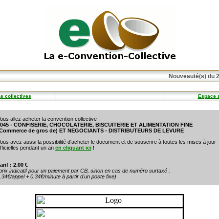
Nouveauté(s) du 2
s collectives
Espace 
ous allez acheter la convention collective :
045 - CONFISERIE, CHOCOLATERIE, BISCUITERIE ET ALIMENTATION FINE
Commerce de gros de) ET NEGOCIANTS - DISTRIBUTEURS DE LEVURE
ous avez aussi la possibilité d'acheter le document et de souscrire à toutes les mises à jour
fficielles pendant un an
en cliquant ici
!
arif : 2.00 €
prix indicatif pour un paiement par CB, sinon en cas de numéro surtaxé :
.34€/appel + 0.34€/minute à partir d'un poste fixe)