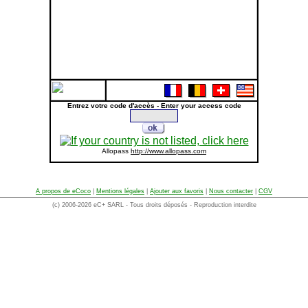
Entrez votre code d'accès - Enter your access code
Allopass
http://www.allopass.com
A propos de eCoco
|
Mentions légales
|
Ajouter aux favoris
|
Nous contacter
|
CGV
(c) 2006-2026 eC+ SARL - Tous droits déposés - Reproduction interdite