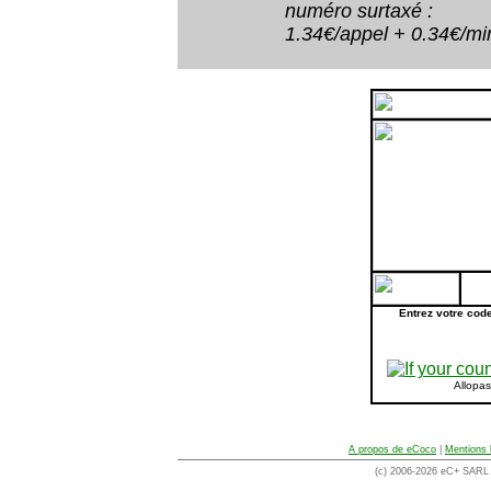
numéro surtaxé :
1.34€/appel + 0.34€/minu
Entrez votre cod
Allopa
A propos de eCoco
|
Mentions 
(c) 2006-2026 eC+ SARL -