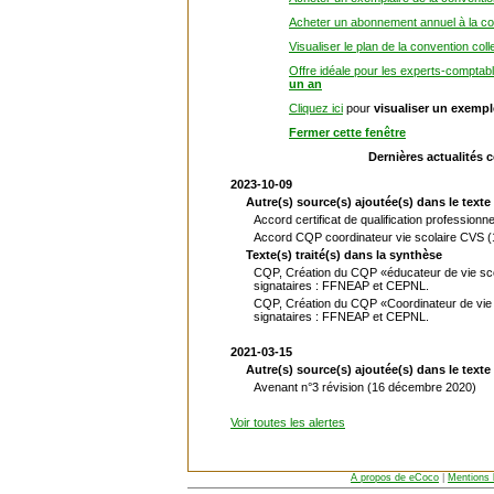
Acheter un abonnement annuel à la con
Visualiser le plan de la convention coll
Offre idéale pour les experts-comptab
un an
Cliquez ici
pour
visualiser un exemp
Fermer cette fenêtre
Dernières actualités 
2023-10-09
Autre(s) source(s) ajoutée(s) dans le texte 
Accord certificat de qualification professio
Accord CQP coordinateur vie scolaire CVS (
Texte(s) traité(s) dans la synthèse
CQP, Création du CQP «éducateur de vie sco
signataires : FFNEAP et CEPNL.
CQP, Création du CQP «Coordinateur de vie 
signataires : FFNEAP et CEPNL.
2021-03-15
Autre(s) source(s) ajoutée(s) dans le texte 
Avenant n°3 révision (16 décembre 2020)
Voir toutes les alertes
A propos de eCoco
|
Mentions 