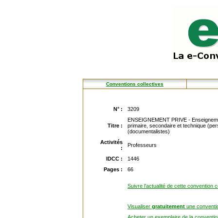
Conventions collectives
N° :
3209
ENSEIGNEMENT PRIVE - Enseignement 
Titre :
primaire, secondaire et technique (pe
(documentalistes)
Activités
Professeurs
:
IDCC :
1446
Pages :
66
Suivre l'actualité de cette convention c
Visualiser
gratuitement
une conventio
Acheter un exemplaire de la convention