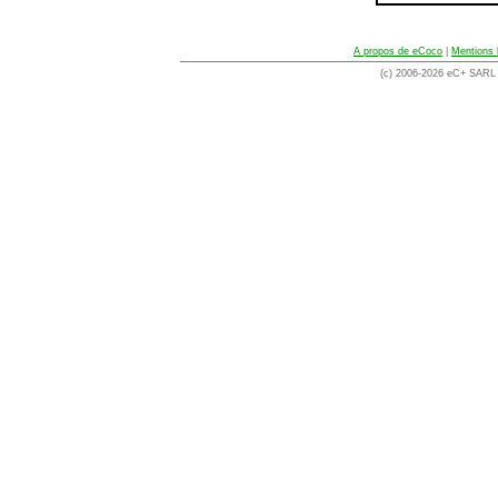
A propos de eCoco
|
Mentions 
(c) 2006-2026 eC+ SARL -