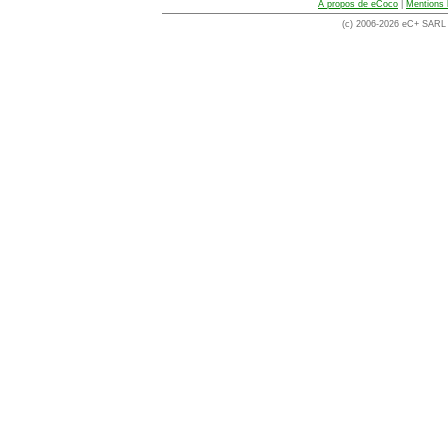
A propos de eCoco
|
Mentions 
(c) 2006-2026 eC+ SARL -