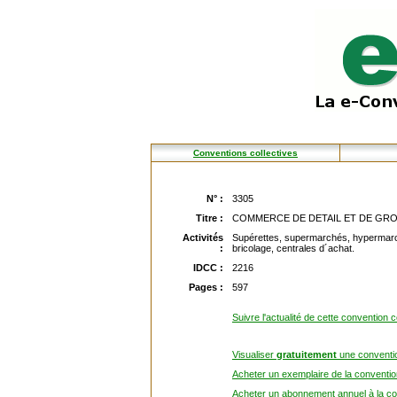
Conventions collectives
N° :
3305
Titre :
COMMERCE DE DETAIL ET DE GRO
Activités
Supérettes, supermarchés, hypermarché
:
bricolage, centrales d´achat.
IDCC :
2216
Pages :
597
Suivre l'actualité de cette convention c
Visualiser
gratuitement
une conventio
Acheter un exemplaire de la convention
Acheter un abonnement annuel à la con