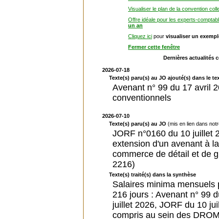
Visualiser le plan de la convention coll
Offre idéale pour les experts-comptab
un an
Cliquez ici
pour
visualiser un exemp
Fermer cette fenêtre
Dernières actualités 
2026-07-18
Texte(s) paru(s) au JO ajouté(s) dans le tex
Avenant n° 99 du 17 avril 2
conventionnels
2026-07-10
Texte(s) paru(s) au JO
(mis en lien dans not
JORF n°0160 du 10 juillet 20
extension d'un avenant à la
commerce de détail et de g
2216)
Texte(s) traité(s) dans la synthèse
Salaires minima mensuels p
216 jours : Avenant n° 99 d
juillet 2026, JORF du 10 ju
compris au sein des DROM