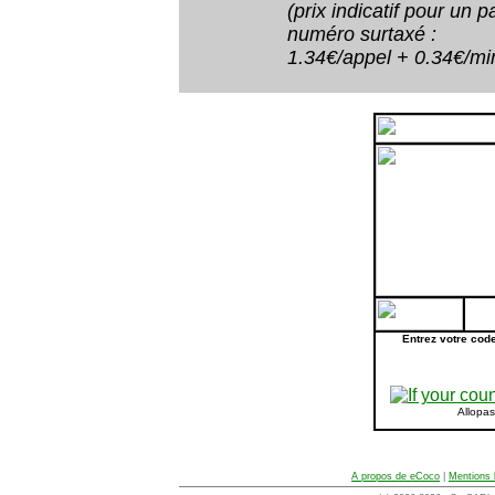
(prix indicatif pour un
numéro surtaxé :
1.34€/appel + 0.34€/minu
Entrez votre cod
Allopa
A propos de eCoco
|
Mentions 