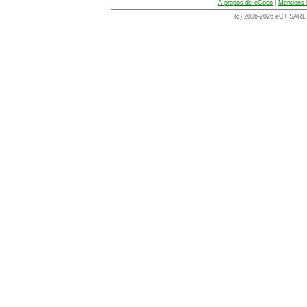
A propos de eCoco
|
Mentions 
(c) 2006-2026 eC+ SARL -