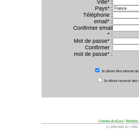
Ville* :
Pays* :
Téléphone :
email* :
Confirmer email
* :
Mot de passe* :
Confirmer
mot de passe* :
Je désire être informé de
Je désire recevoir des
A propos de eCoco
|
Mentions 
(c) 2006-2026 eC+ SARL -