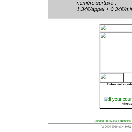
numéro surtaxé :
1.34€/appel + 0.34€/minu
Entrez votre cod
Allopa
A propos de eCoco
|
Mentions 
(c) 2006-2026 eC+ SARL -