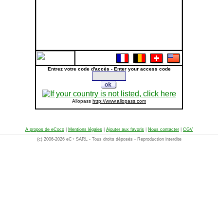
Entrez votre code d'accès - Enter your access code
Allopass
http://www.allopass.com
A propos de eCoco
|
Mentions légales
|
Ajouter aux favoris
|
Nous contacter
|
CGV
(c) 2006-2026 eC+ SARL - Tous droits déposés - Reproduction interdite