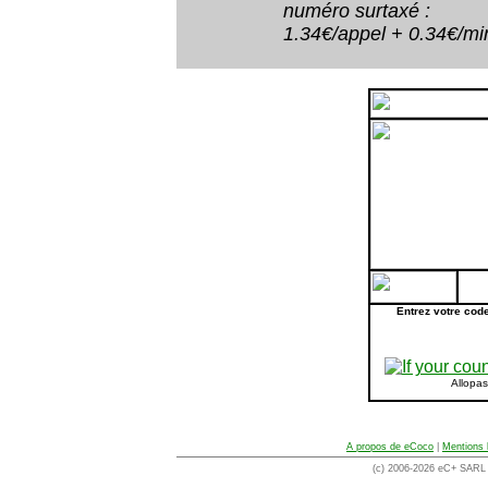
numéro surtaxé :
1.34€/appel + 0.34€/minu
Entrez votre cod
Allopa
A propos de eCoco
|
Mentions 
(c) 2006-2026 eC+ SARL -