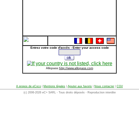
Entrez votre code d'accès - Enter your access code
Allopass
http://www.allopass.com
A propos de eCoco
|
Mentions légales
|
Ajouter aux favoris
|
Nous contacter
|
CGV
(c) 2006-2026 eC+ SARL - Tous droits déposés - Reproduction interdite