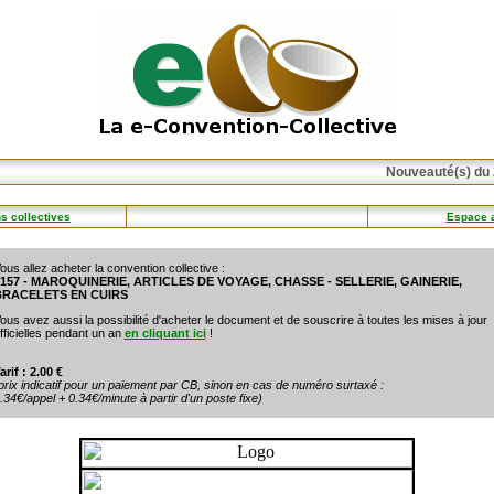
Nouveauté(s) du 
s collectives
Espace 
ous allez acheter la convention collective :
157 - MAROQUINERIE, ARTICLES DE VOYAGE, CHASSE - SELLERIE, GAINERIE,
BRACELETS EN CUIRS
ous avez aussi la possibilité d'acheter le document et de souscrire à toutes les mises à jour
fficielles pendant un an
en cliquant ici
!
arif : 2.00 €
prix indicatif pour un paiement par CB, sinon en cas de numéro surtaxé :
.34€/appel + 0.34€/minute à partir d'un poste fixe)