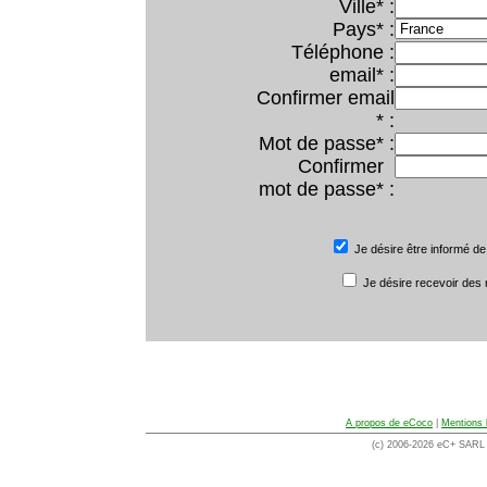
Ville* :
Pays* :
Téléphone :
email* :
Confirmer email
* :
Mot de passe* :
Confirmer
mot de passe* :
Je désire être informé de
Je désire recevoir des
A propos de eCoco
|
Mentions 
(c) 2006-2026 eC+ SARL -