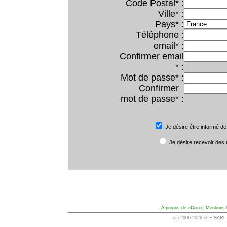
Code Postal* :
Ville* :
Pays* :
Téléphone :
email* :
Confirmer email
* :
Mot de passe* :
Confirmer
mot de passe* :
Je désire être informé de
Je désire recevoir des
A propos de eCoco
|
Mentions 
(c) 2006-2026 eC+ SARL -