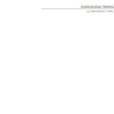
A propos de eCoco
|
Mentions 
(c) 2006-2026 eC+ SARL -