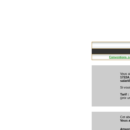
Conventions co
Vous a
1722A
salarié
Si vou
Tarif :
(prix 
Cet ab
Vous a
Attent