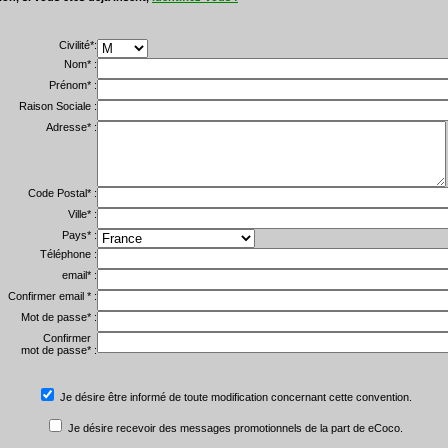
Civilité*:
Nom* :
Prénom* :
Raison Sociale :
Adresse* :
Code Postal* :
Ville* :
Pays* :
Téléphone :
email* :
Confirmer email * :
Mot de passe* :
Confirmer
mot de passe* :
Je désire être informé de toute modification concernant cette convention.
Je désire recevoir des messages promotionnels de la part de eCoco.