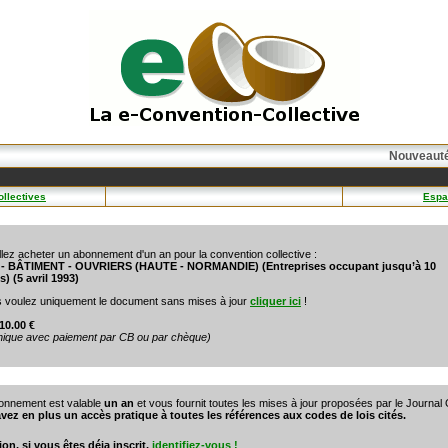
Nouveauté(
llectives
Espa
llez acheter un abonnement d'un an pour la convention collective :
 - BÂTIMENT - OUVRIERS (HAUTE - NORMANDIE) (Entreprises occupant jusqu’à 10
s) (5 avril 1993)
s voulez uniquement le document sans mises à jour
cliquer ici
!
 10.00 €
unique avec paiement par CB ou par chèque)
onnement est valable
un an
et vous fournit toutes les mises à jour proposées par le Journal O
vez en plus un accès pratique à toutes les références aux codes de lois cités.
ion, si vous êtes déja inscrit,
identifiez-vous !