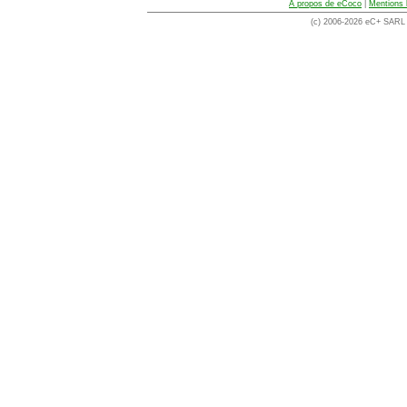
A propos de eCoco
|
Mentions 
(c) 2006-2026 eC+ SARL -